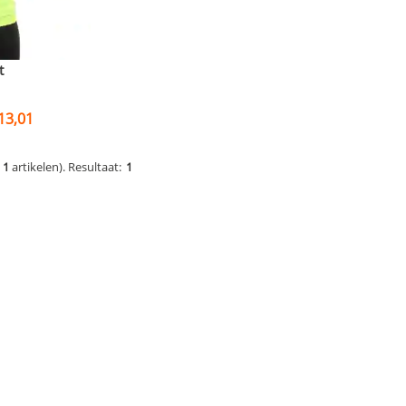
t
13,01
e
1
artikelen).
Resultaat:
1