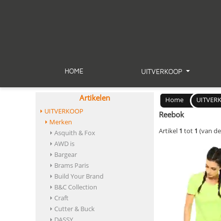
HOME
UITVERKOOP
Artikelen
Home
UITVER
UITVERKOOP
Reebok
Merken
Artikel
1
tot
1
(van d
Asquith & Fox
AWD is
Bargear
Brams Paris
Build Your Brand
B&C Collection
Craft
Cutter & Buck
DASSY