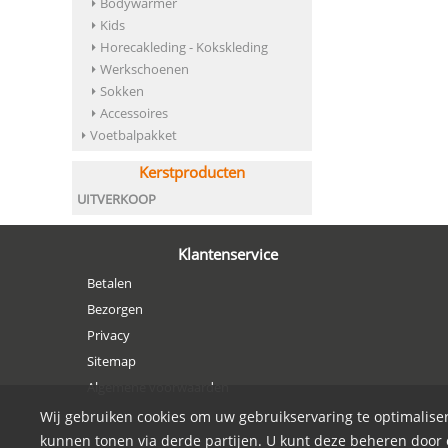
Bodywarmer
Kids
Horecakleding - Kokskleding
Werkschoenen
Sokken
Accessoires
Voetbalpakket
Kerstproducten
UITVERKOOP
Klantenservice
Betalen
Bezorgen
Privacy
Sitemap
Algemene voorwaarden
Wij gebruiken cookies om uw gebruikservaring te optimaliser
kunnen tonen via derde partijen. U kunt deze beheren door op