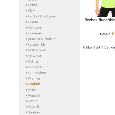
Erima
FDM
Fruit of the Loom
Reebok fluor shir
Gildan
Henbury
€
Hummel
€
26,02
James & Nicholson
Kustom Kit
Artikel
1
tot
1
(van d
Matterhorn
New Star
Patrick
Portwest
Promodoro
Premier
Reebok
Reece
Regatta
Result
Russell
Santino