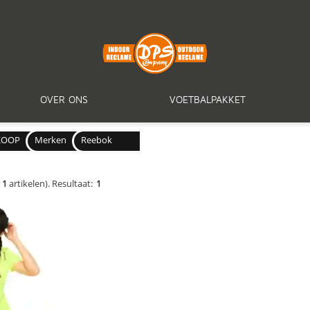
OVER ONS
VOETBALPAKKET
KOOP
Merken
Reebok
e
1
artikelen).
Resultaat:
1