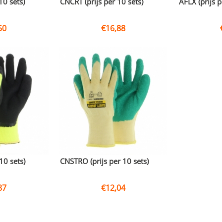
10 sets)
CNCRT (prijs per 10 sets)
AFLX (prijs p
50
€
16,88
10 sets)
CNSTRO (prijs per 10 sets)
87
€
12,04