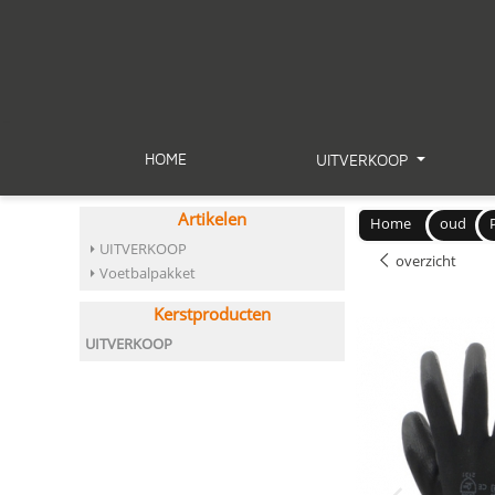
HOME
UITVERKOOP
Artikelen
Home
oud
UITVERKOOP
overzicht
Voetbalpakket
Kerstproducten
UITVERKOOP