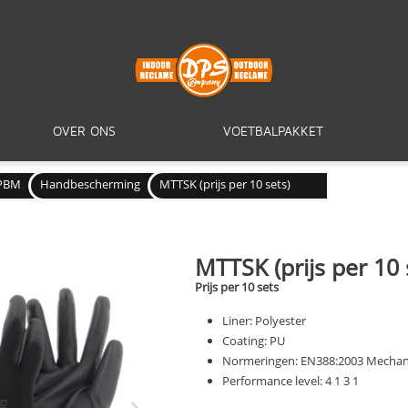
OVER ONS
VOETBALPAKKET
PBM
Handbescherming
MTTSK (prijs per 10 sets)
MTTSK (prijs per 10 
Prijs per 10 sets
Liner: Polyester
Coating: PU
Normeringen:
EN388:2003 Mechan
Performance level: 4 1 3 1