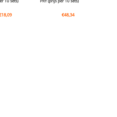
er 10 sets)
PRY (prijs per 10 sets)
€
18,09
€
48,34