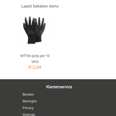
Laatst bekeken items
MTTSK (prijs per 10
sets)
€
12,04
Klantenservice
Betalen
Bezorgen
Privacy
Sitemap