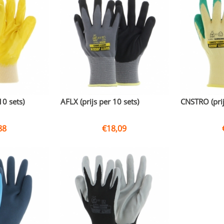
10 sets)
AFLX (prijs per 10 sets)
CNSTRO (prij
88
€
18,09