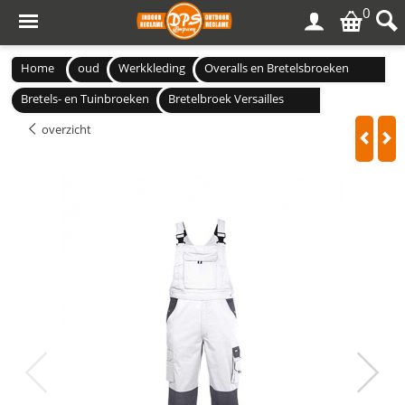
0
Home
oud
Werkkleding
Overalls en Bretelsbroeken
Bretels- en Tuinbroeken
Bretelbroek Versailles
overzicht