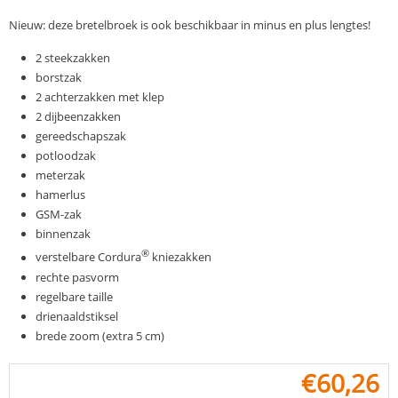
Nieuw: deze bretelbroek is ook beschikbaar in minus en plus lengtes!
2 steekzakken
borstzak
2 achterzakken met klep
2 dijbeenzakken
gereedschapszak
potloodzak
meterzak
hamerlus
GSM-zak
binnenzak
®
verstelbare Cordura
kniezakken
rechte pasvorm
regelbare taille
drienaaldstiksel
brede zoom (extra 5 cm)
€
60,26