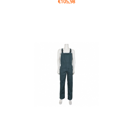
€
105,98