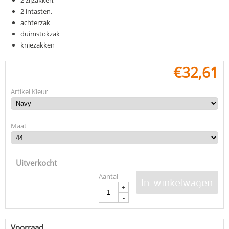
2 zijzakken,
2 intasten,
achterzak
duimstokzak
kniezakken
€
32,61
Artikel Kleur
Maat
Uitverkocht
Aantal
In winkelwagen
+
-
Voorraad