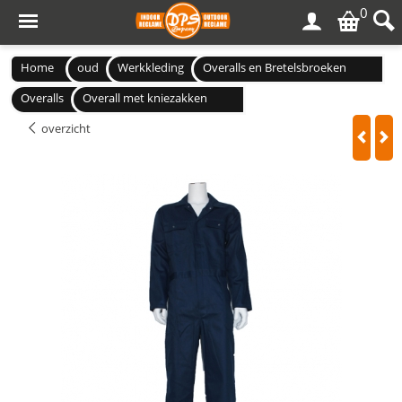
0
Home
oud
Werkkleding
Overalls en Bretelsbroeken
Overalls
Overall met kniezakken
overzicht