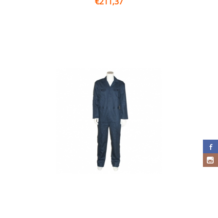
€
211,37