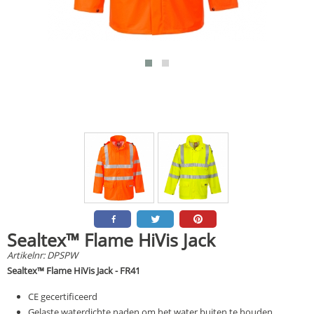
Sealtex™ Flame HiVis Jack
Artikelnr:
DPSPW
Sealtex™ Flame HiVis Jack - FR41
CE gecertificeerd
Gelaste waterdichte naden om het water buiten te houden