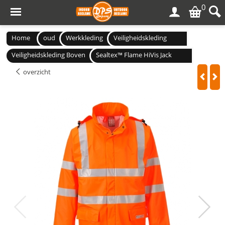
0
Home
oud
Werkkleding
Veiligheidskleding
Veiligheidskleding Boven
Sealtex™ Flame HiVis Jack
overzicht