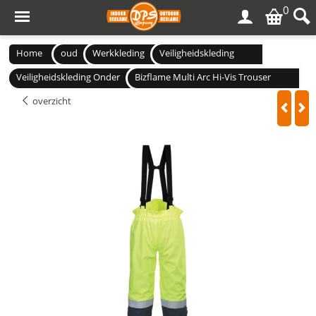
0
Home
oud
Werkkleding
Veiligheidskleding
Veiligheidskleding Onder
Bizflame Multi Arc Hi-Vis Trouser
overzicht