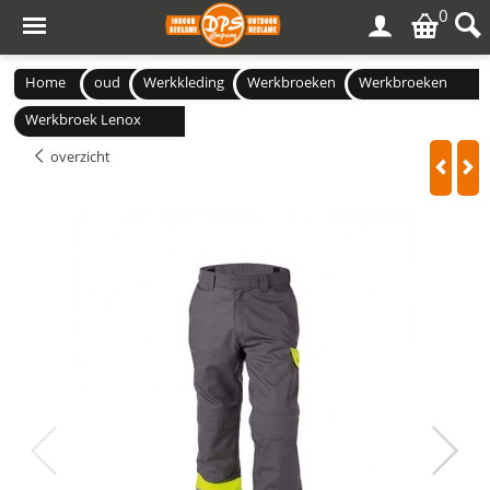
0
Home
oud
Werkkleding
Werkbroeken
Werkbroeken
Werkbroek Lenox
overzicht