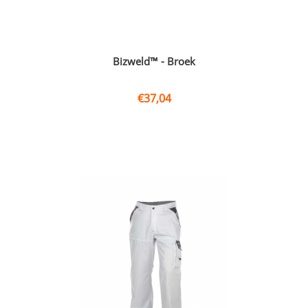
Bizweld™ - Broek
€
37,04