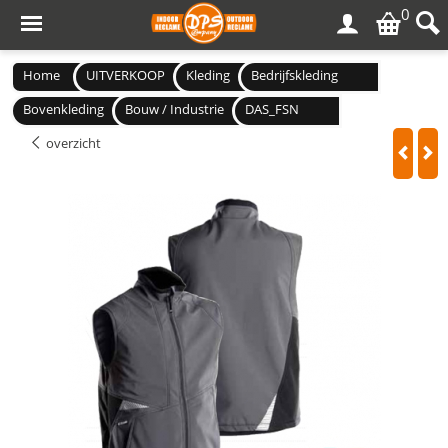
0
Home
UITVERKOOP
Kleding
Bedrijfskleding
Bovenkleding
Bouw / Industrie
DAS_FSN
overzicht