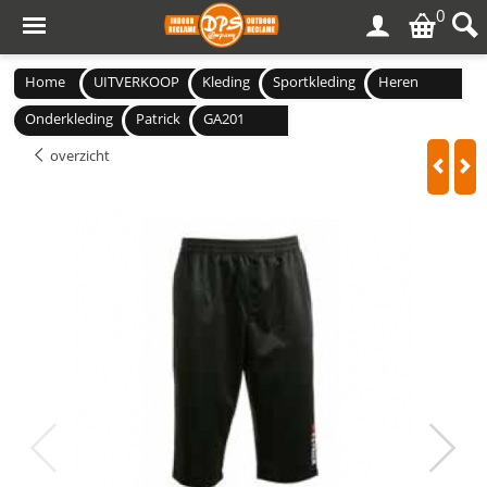
0
Home
UITVERKOOP
Kleding
Sportkleding
Heren
Onderkleding
Patrick
GA201
overzicht