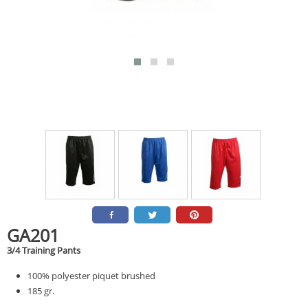
GA201
3/4 Training Pants
100% polyester piquet brushed
185 gr.