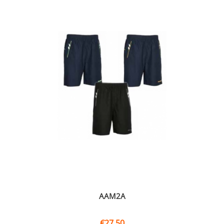
AAM2A
€
27,50