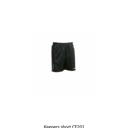
Keepers short CE201