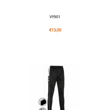
VY901
€
13,00