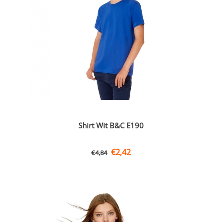
Shirt Wit B&C E190
€
2,42
€
4,84