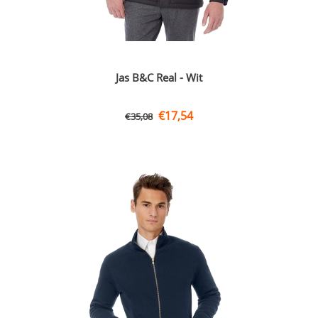
Jas B&C Real - Wit
€
17,54
€
35,08