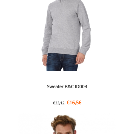
Sweater B&C ID004
€
16,56
€
33,12