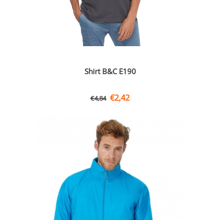
Shirt B&C E190
€
2,42
€
4,84