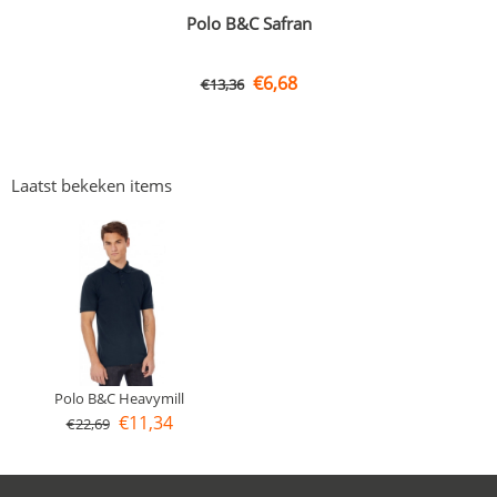
Polo B&C Safran
€
6,68
€
13,36
Laatst bekeken items
Polo B&C Heavymill
€
11,34
€
22,69