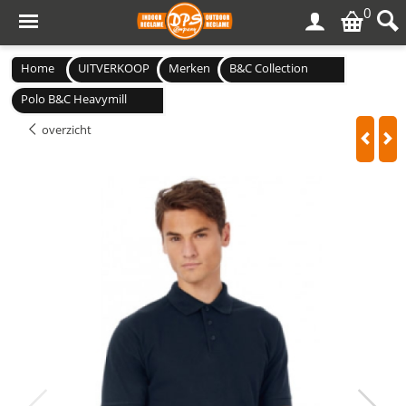
0
Home
UITVERKOOP
Merken
B&C Collection
Polo B&C Heavymill
overzicht