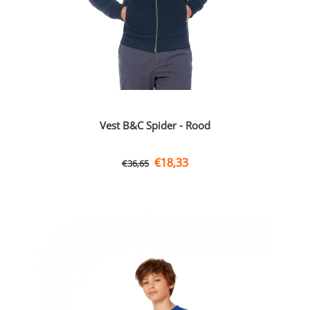
Vest B&C Spider - Rood
€
18,33
€
36,65