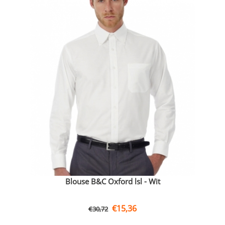
Blouse B&C Oxford lsl - Wit
€
15,36
€
30,72