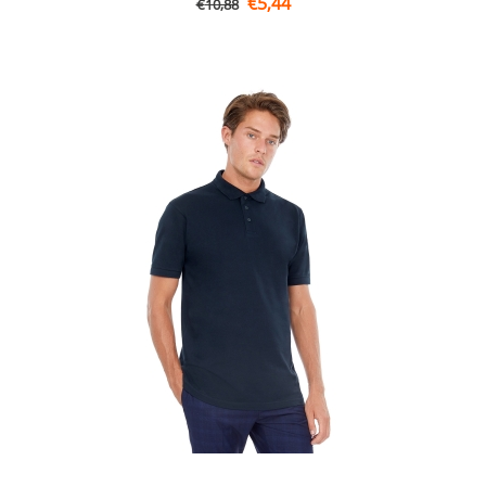
€
5,44
€
10,88