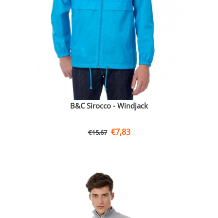
B&C Sirocco - Windjack
€
7,83
€
15,67