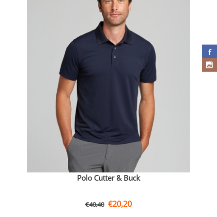
Polo Cutter & Buck
€
20,20
€
40,40