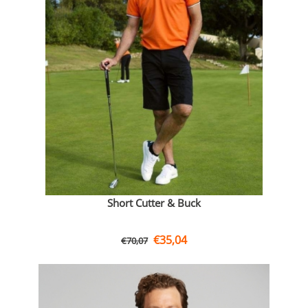
Short Cutter & Buck
€
35,04
€
70,07