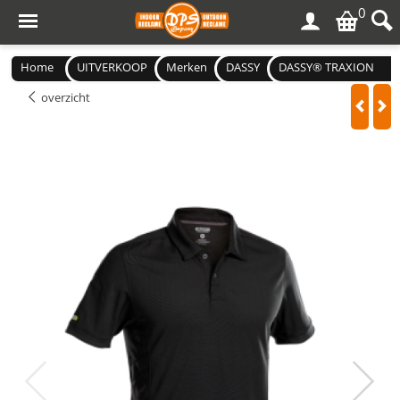
0
Home
UITVERKOOP
Merken
DASSY
DASSY® TRAXION
overzicht