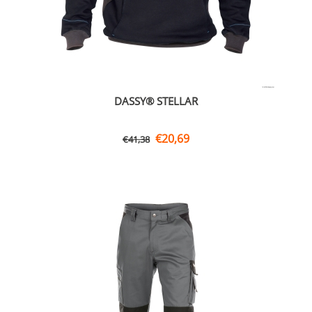
DASSY® STELLAR
€
20,69
€
41,38