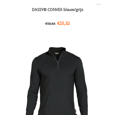
DASSY® CONVEX blauw/grijs
€
25,32
€
50,64