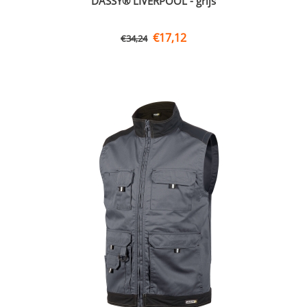
DASSY® LIVERPOOL - grijs
€
17,12
€
34,24