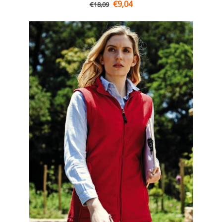
€
9,04
€
18,09