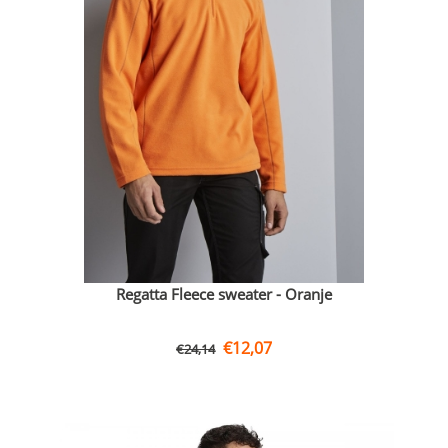
Regatta Fleece sweater - Oranje
€
12,07
€
24,14