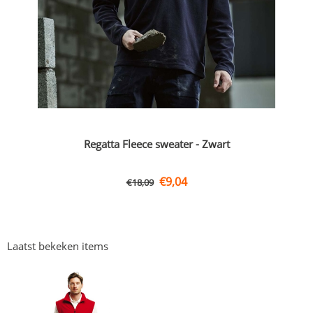
Regatta Fleece sweater - Zwart
€
9,04
€
18,09
Laatst bekeken items