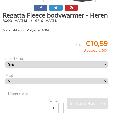
Regatta Fleece bodywarmer - Heren
ROOD - MAAT M / GRIJS - MAAT L
Material/Fabric: Polyester 100%
€
10,59
€
21,18
U bespaart: 50%
Artikel Kleur
Maat
Uitverkocht
Aantal
In winkelwagen
+
-