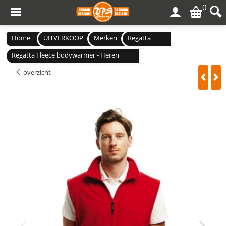
0
Home
UITVERKOOP
Merken
Regatta
Regatta Fleece bodywarmer - Heren
overzicht