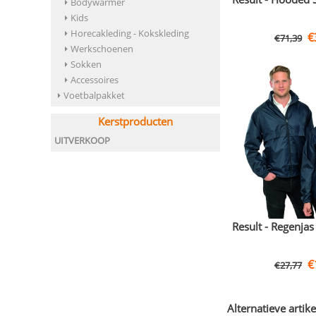
Bodywarmer
Kids
Horecakleding - Kokskleding
€
€
71,39
Werkschoenen
Sokken
Accessoires
Voetbalpakket
Kerstproducten
UITVERKOOP
Result - Regenja
€
€
27,77
Alternatieve artike