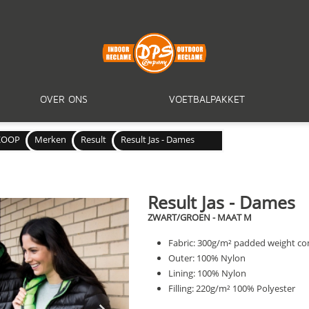
OVER ONS
VOETBALPAKKET
KOOP
Merken
Result
Result Jas - Dames
Result Jas - Dames
ZWART/GROEN - MAAT M
Fabric: 300g/m² padded weight co
Outer: 100% Nylon
Lining: 100% Nylon
Filling: 220g/m² 100% Polyester