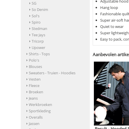
Adjustable hood
SG
Hang loop
So Denim
Fashionable quil
Sol's
Super air-soft ha
Spiro
Quiet to wear
Stedman
Super lightweig
Tee Jays
Easy to pack, c
Tricorp
Upower
Shirts - Tops
Aanbevolen artike
Polo's
Blouses
Sweaters - Truien - Hoodies
Vesten
Fleece
Broeken
Jeans
Werkbroeken
Sportkleding
Overalls
Jassen
Result - Hooded S