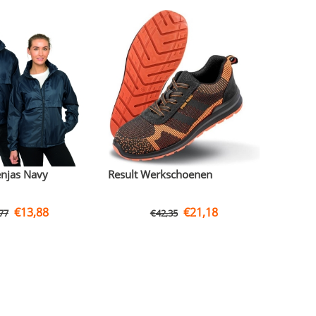
enjas Navy
Result Werkschoenen
€
13,88
€
21,18
77
€
42,35