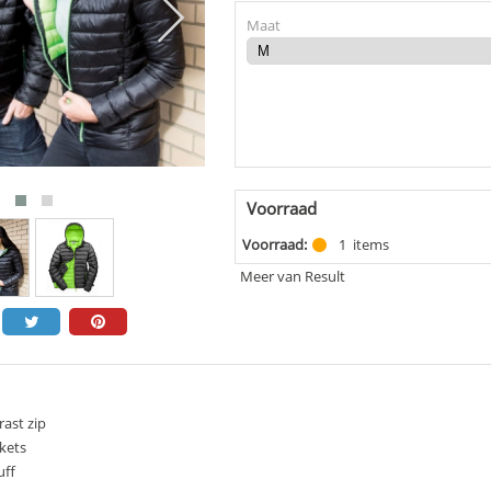
Maat
Voorraad
Voorraad:
1
items
Meer van Result
ast zip
kets
uff