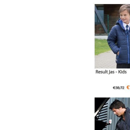
Result Jas - Kids
€
€
38,72