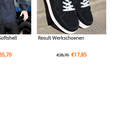
oftshell
Result Werkschoenen
35,70
€
17,85
€
35,70