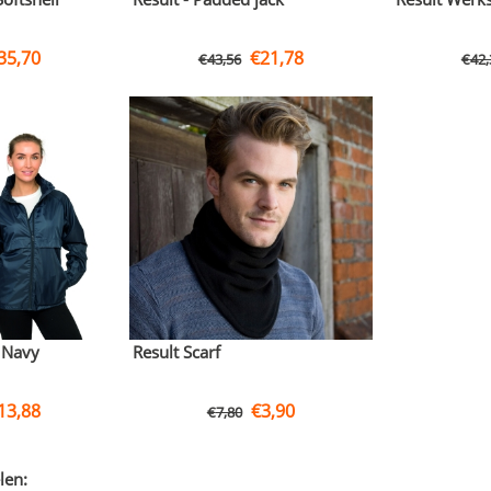
35,70
€
21,78
€
43,56
€
42,
s Navy
Result Scarf
13,88
€
3,90
€
7,80
len: