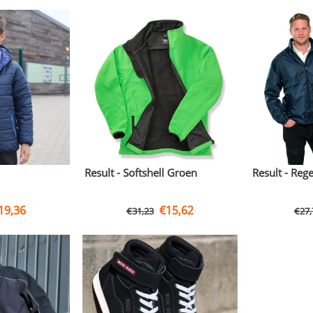
Result - Softshell Groen
Result - Reg
19,36
€
15,62
€
31,23
€
27,