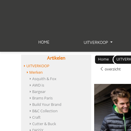
HOME
UITVERKOOP
Artikelen
Home
UITVER
UITVERKOOP
overzicht
Merken
Asquith & Fox
AWD is
Bargear
Brams Paris
Build Your Brand
B&C Collection
Craft
Cutter & Buck
DASSY