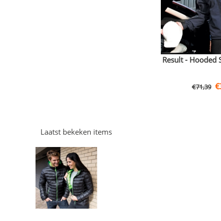
Result - Hooded S
€
€
71,39
Laatst bekeken items