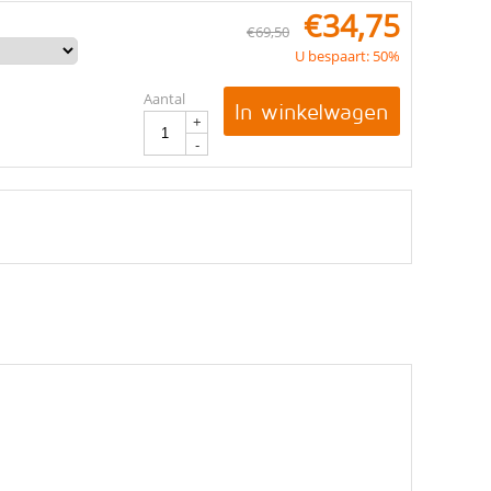
€
34,75
€
69,50
U bespaart: 50%
Aantal
In winkelwagen
+
-