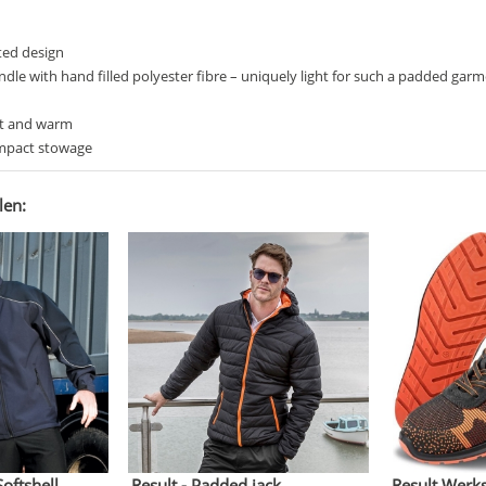
ted design
ndle with hand filled polyester fibre – uniquely light for such a padded gar
ht and warm
ompact stowage
len:
oftshell
Result - Padded jack
Result Werk