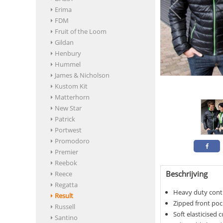
Erima
FDM
Fruit of the Loom
Gildan
Henbury
Hummel
James & Nicholson
Kustom Kit
Matterhorn
New Star
Patrick
Portwest
Promodoro
Premier
Reebok
Beschrijving
Reece
Regatta
Heavy duty contr
Result
Zipped front poc
Russell
Soft elasticised c
Santino