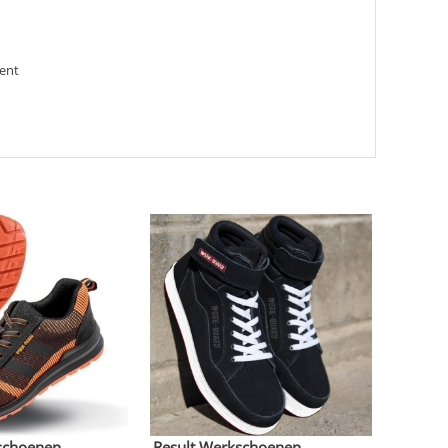
ment
schoenen
Result Werkschoenen