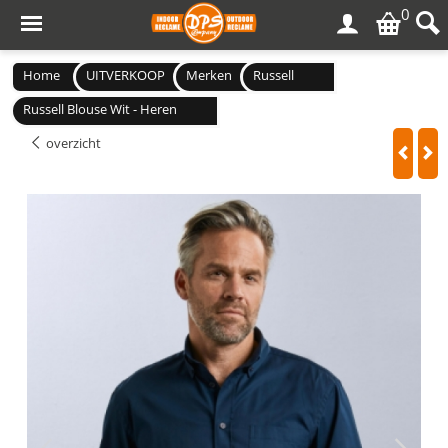
0
Home
UITVERKOOP
Merken
Russell
Russell Blouse Wit - Heren
overzicht