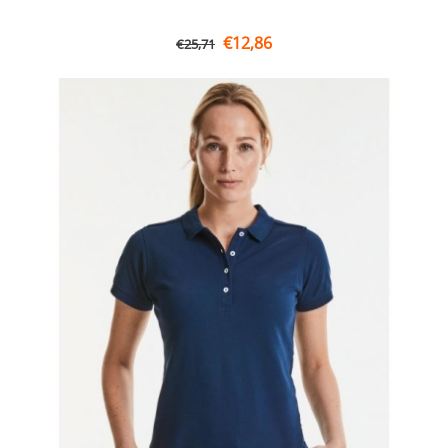
€
12,86
€
25,71