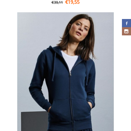
€
19,55
€
39,11