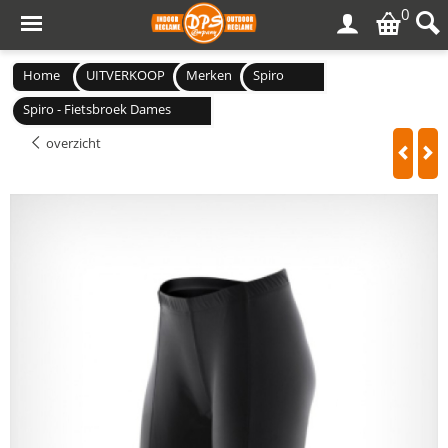
0
Home
UITVERKOOP
Merken
Spiro
Spiro - Fietsbroek Dames
overzicht