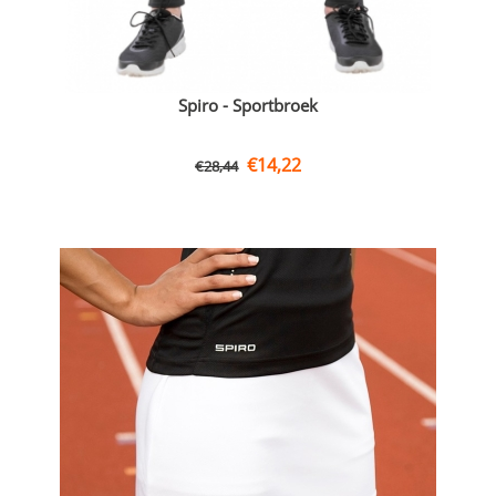
Spiro - Sportbroek
€
14,22
€
28,44