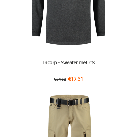
Tricorp - Sweater met rits
€
17,31
€
34,62