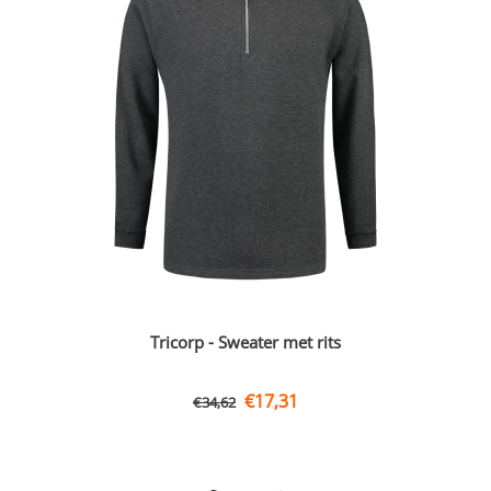
Tricorp - Sweater met rits
€
17,31
€
34,62