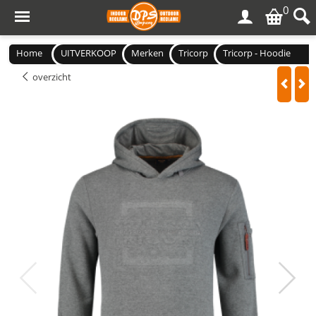
0
Home
UITVERKOOP
Merken
Tricorp
Tricorp - Hoodie
overzicht