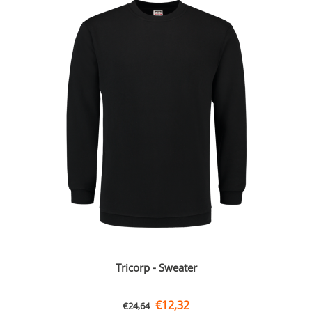
Tricorp - Sweater
€
12,32
€
24,64