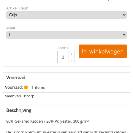
Artikel Kleur
Maat
Aantal
In winkelwagen
+
-
Voorraad
Voorraad:
1
items
Meer van Tricorp
Beschrijving
80% Gekamd Katoen / 20% Polyester, 300 g/m²
De Tricorp Premium sweater is vervaardigd van 80% gekamd katoen