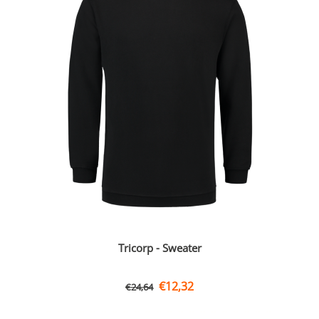
Tricorp - Sweater
€
12,32
€
24,64