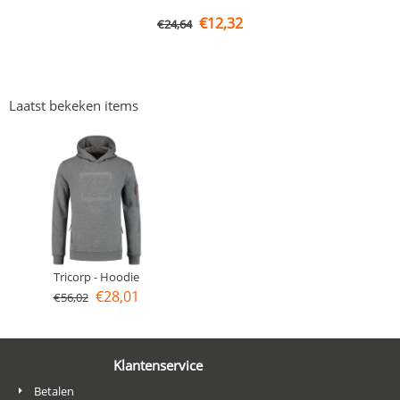
€
12,32
€
24,64
Laatst bekeken items
Tricorp - Hoodie
€
28,01
€
56,02
Klantenservice
Betalen