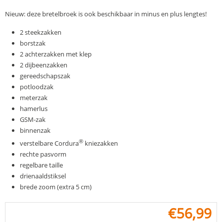
Nieuw: deze bretelbroek is ook beschikbaar in minus en plus lengtes!
2 steekzakken
borstzak
2 achterzakken met klep
2 dijbeenzakken
gereedschapszak
potloodzak
meterzak
hamerlus
GSM-zak
binnenzak
®
verstelbare Cordura
kniezakken
rechte pasvorm
regelbare taille
drienaaldstiksel
brede zoom (extra 5 cm)
€
56,99