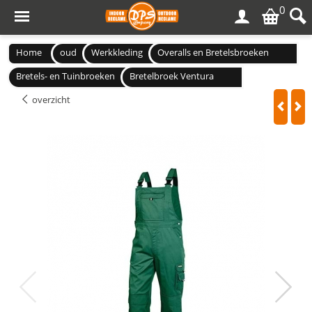
0
Home
oud
Werkkleding
Overalls en Bretelsbroeken
Bretels- en Tuinbroeken
Bretelbroek Ventura
overzicht