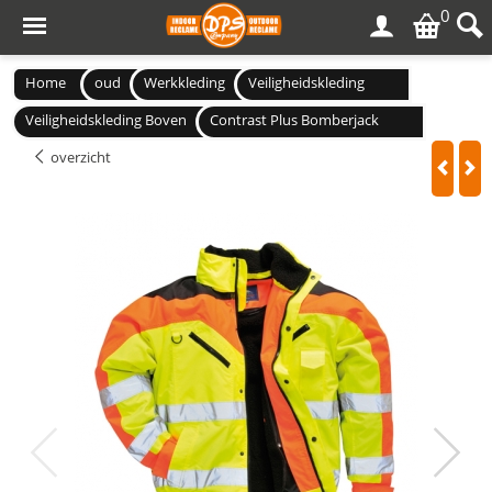
0
Home
oud
Werkkleding
Veiligheidskleding
Veiligheidskleding Boven
Contrast Plus Bomberjack
overzicht