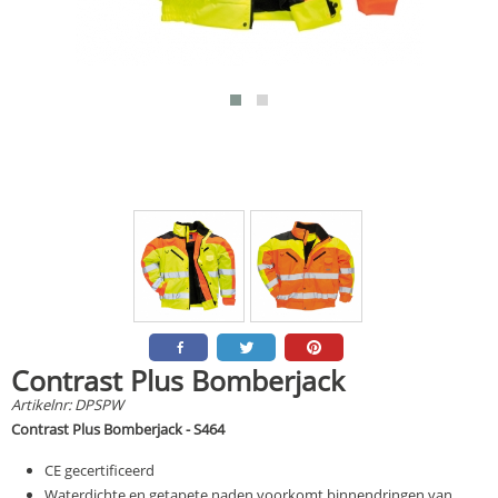
Contrast Plus Bomberjack
Artikelnr:
DPSPW
Contrast Plus Bomberjack - S464
CE gecertificeerd
Waterdichte en getapete naden voorkomt binnendringen van