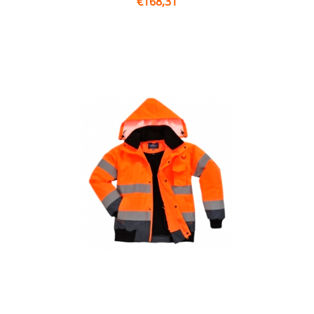
€
168,31