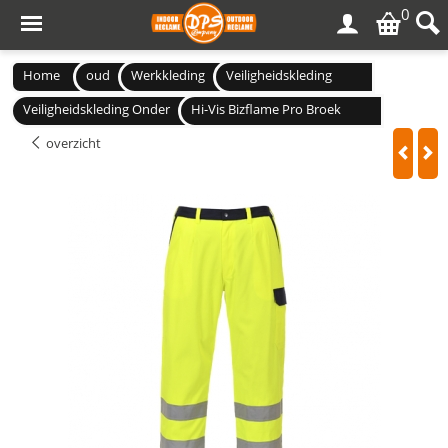
0
Home
oud
Werkkleding
Veiligheidskleding
Veiligheidskleding Onder
Hi-Vis Bizflame Pro Broek
overzicht