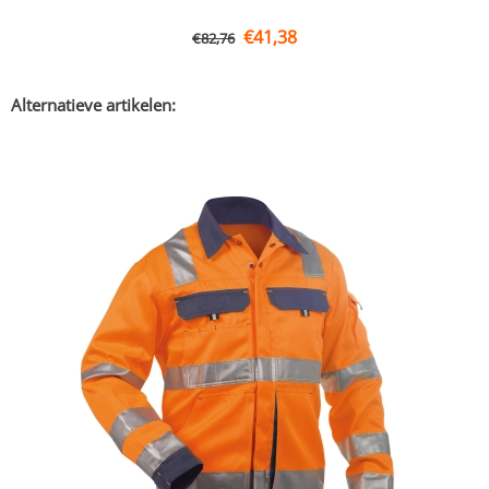
€
41,38
€
82,76
Alternatieve artikelen: