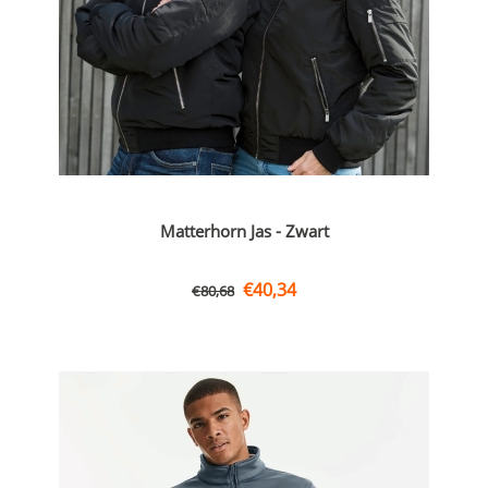
Matterhorn Jas - Zwart
€
40,34
€
80,68