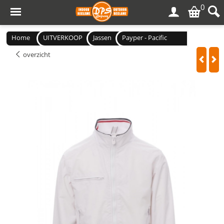
0
Home
UITVERKOOP
Jassen
Payper - Pacific
overzicht