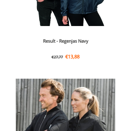
Result - Regenjas Navy
€
13,88
€
27,77