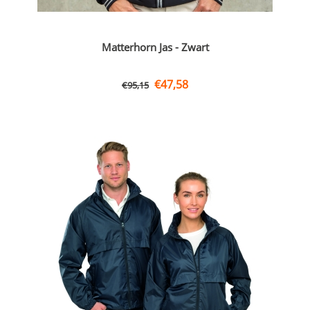
Matterhorn Jas - Zwart
€
47,58
€
95,15