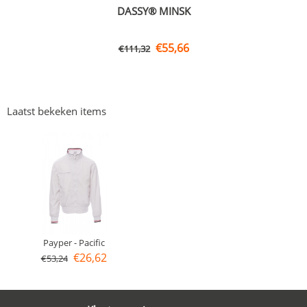
DASSY® MINSK
€
55,66
€
111,32
Laatst bekeken items
Payper - Pacific
€
26,62
€
53,24