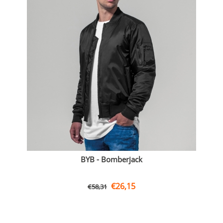
BYB - Bomberjack
€
26,15
€
58,31