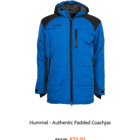
Hummel - Authentic Padded Coachjas
€
33,50
€
67,00