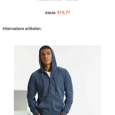
€
19,77
€
39,54
Alternatieve artikelen: