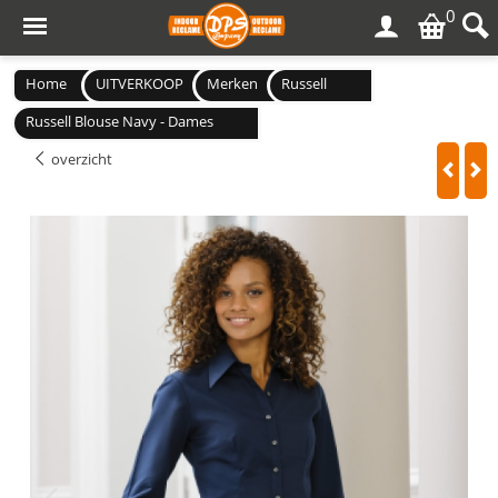
0
Home
UITVERKOOP
Merken
Russell
Russell Blouse Navy - Dames
overzicht