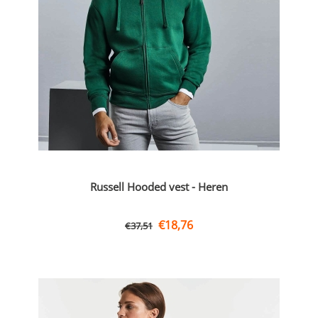
Russell Hooded vest - Heren
€
18,76
€
37,51