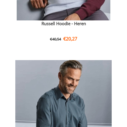
Russell Hoodie - Heren
€
20,27
€
40,54